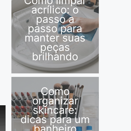
Como limpar
acrílico: o
passo a
passo para
manter suas
peças
brilhando
Como
organizar
skincare:
dicas para um
banheiro