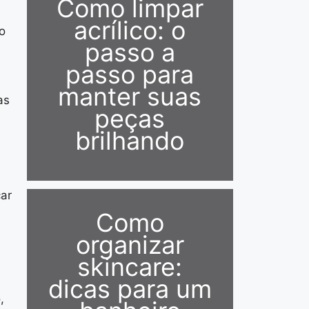
Como limpar
acrílico: o
o
passo a
passo para
manter suas
as
peças
brilhando
car
Como
organizar
skincare:
dicas para um
,