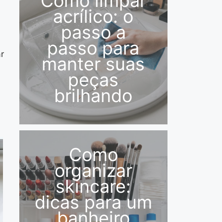
Como limpar
acrílico: o
passo a
passo para
r
manter suas
peças
brilhando
Como
organizar
skincare:
dicas para um
banheiro