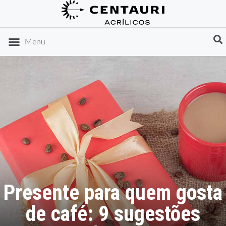
DICAS DE ORGANIZAÇÃO
IDEIAS DE PRESENTES
Menu
Presente para quem gosta
de café: 9 sugestões