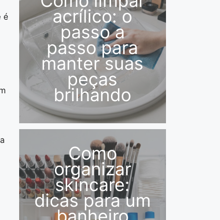
Como limpar
acrílico: o
 é
passo a
passo para
manter suas
peças
brilhando
em
ma
Como
organizar
skincare:
dicas para um
banheiro