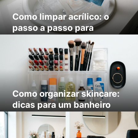
Como limpar acrílico: o
passo a passo para
manter suas peças
brilhando
Como organizar skincare:
dicas para um banheiro
prático e lindo