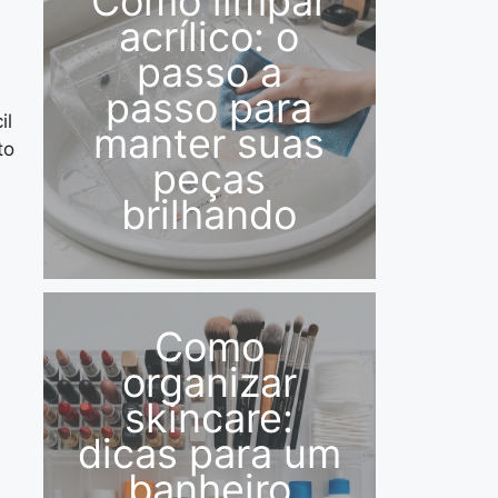
Como limpar
acrílico: o
passo a
passo para
il
manter suas
to
peças
brilhando
Como
organizar
skincare:
dicas para um
banheiro