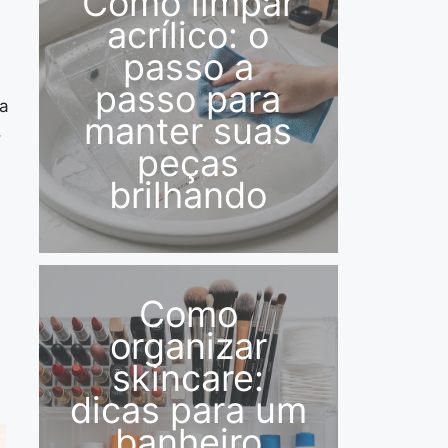
Como limpar
acrílico: o
passo a
passo para
ça
manter suas
,
peças
brilhando
Como
organizar
skincare:
dicas para um
banheiro