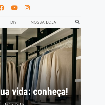
DIY
NOSSA LOJA
sua vida: conheça!
m:
09/06/2026