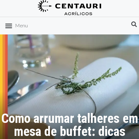
DICAS DE ORGANIZAÇÃO
IDEIAS DE PRESENTES
Menu
Como arrumar talheres em
mesa de buffet: dicas