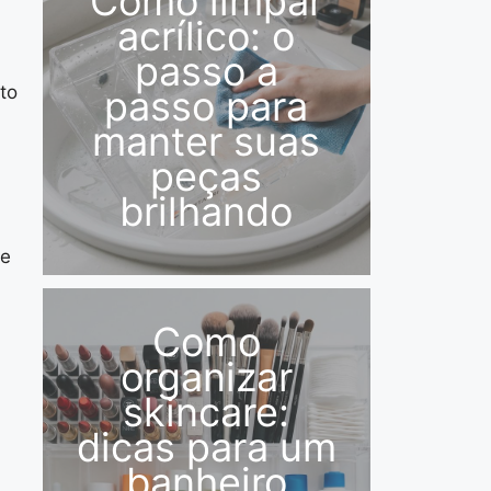
Como limpar
acrílico: o
passo a
to
passo para
manter suas
peças
brilhando
te
Como
organizar
skincare:
dicas para um
banheiro