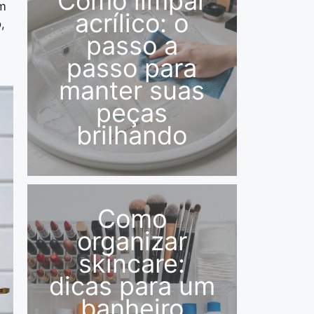
Como limpar
em
acrílico: o
,
passo a
passo para
manter suas
peças
brilhando
Como
organizar
skincare:
dicas para um
banheiro