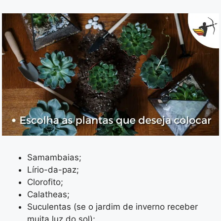
Samambaias;
Lírio-da-paz;
Clorofito;
Calatheas;
Suculentas (se o jardim de inverno receber
muita luz do sol);