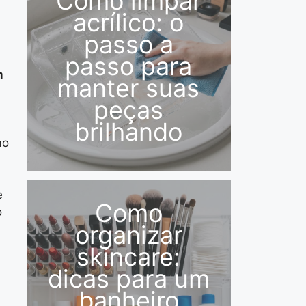
Como limpar
acrílico: o
passo a
passo para
m
manter suas
peças
brilhando
mo
e
Como
o
organizar
skincare:
dicas para um
banheiro