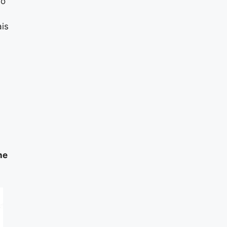
 o
is
ne