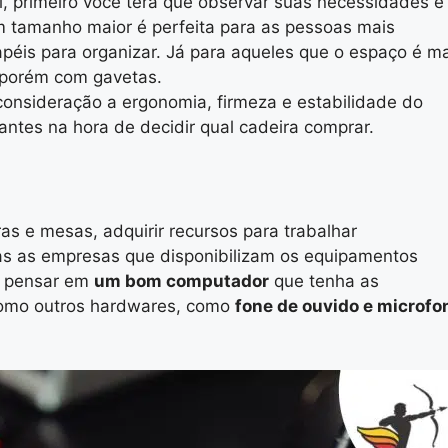
l, primeiro você terá que observar suas necessidades e
 tamanho maior é perfeita para as pessoas mais
éis para organizar. Já para aqueles que o espaço é ma
 porém com gavetas.
 consideração a ergonomia, firmeza e estabilidade do
antes na hora de decidir qual cadeira comprar.
as e mesas, adquirir recursos para trabalhar
s as empresas que disponibilizam os equipamentos
so pensar em
um bom computador
que tenha as
 como outros hardwares, como
fone de ouvido e microfo