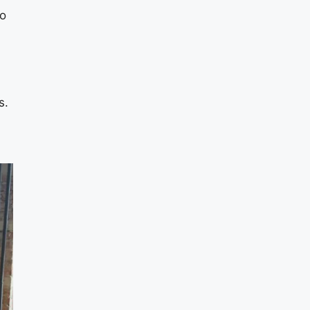
no
s.