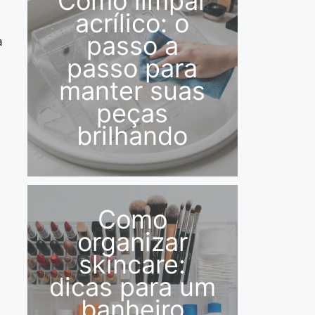
Como limpar
acrílico: o
passo a
a
passo para
manter suas
peças
brilhando
Como
organizar
skincare:
dicas para um
banheiro